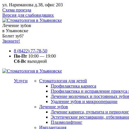
ул. Нариманова д.38, офис 203
Схема проезда
Версия для слабовидящих
Лечение зубов
в Ульяновске
Болит зуб?
Звоните!
8 (8422) 77-78-50
Пн-Пт
10:00 — 19:00
Сб-Вс
выходной
Услуги
Стоматология для детей
Профилактика кариеса
Профилактика и исправление прикуса 
Лечение молочных и постоянных зубо
Удаление зубов и микрооперации
Лечение зубов
Лечение кариеса, пульпита и периодон
Эстетические реставрации, отбеливани
Плазмолифтинг
Имплантация