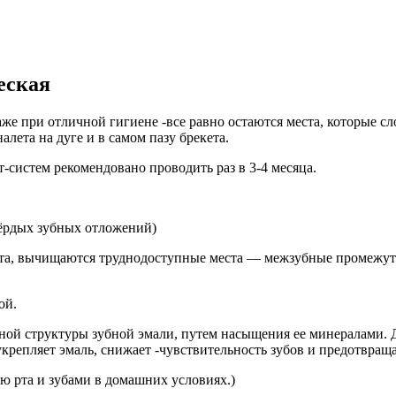
еская
аже при отличной гигиене -все равно остаются места, которые 
алета на дуге и в самом пазу брекета.
систем рекомендовано проводить раз в 3-4 месяца.
вёрдых зубных отложений)
лёта, вычищаются труднодоступные места — межзубные промежутк
ой.
нной структуры зубной эмали, путем насыщения ее минералами.
репляет эмаль, снижает -чувствительность зубов и предотвраща
ью рта и зубами в домашних условиях.)