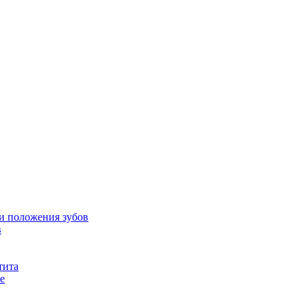
и положения зубов
в
тита
е