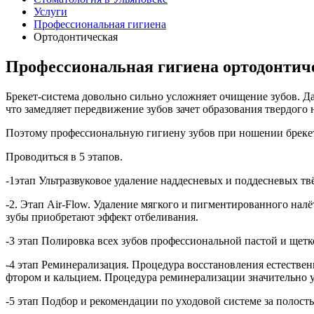
Услуги
Профессиональная гигиена
Ортодонтическая
Профессиональная гигиена ортодонтич
Брекет-система довольно сильно усложняет очищение зубов. Д
что замедляет передвижение зубов зачет образования твердого н
Поэтому профессиональную гигиену зубов при ношении брекет-
Проводиться в 5 этапов.
-1этап Ультразвуковое удаление наддесневых и поддесневых т
-2. Этап Air-Flow. Удаление мягкого и пигментированного на
зубы приобретают эффект отбеливания.
-3 этап Полировка всех зубов профессиональной пастой и щетк
-4 этап Реминерализация. Процедура восстановления естестве
фтором и кальцием. Процедура реминерализации значительно ук
-5 этап Подбор и рекомендации по уходовой системе за полост