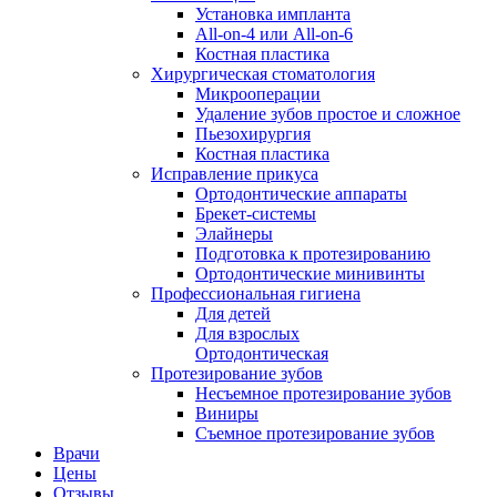
Установка импланта
All-on-4 или All-on-6
Костная пластика
Хирургическая стоматология
Микрооперации
Удаление зубов простое и сложное
Пьезохирургия
Костная пластика
Исправление прикуса
Ортодонтические аппараты
Брекет-системы
Элайнеры
Подготовка к протезированию
Ортодонтические минивинты
Профессиональная гигиена
Для детей
Для взрослых
Ортодонтическая
Протезирование зубов
Несъемное протезирование зубов
Виниры
Съемное протезирование зубов
Врачи
Цены
Отзывы